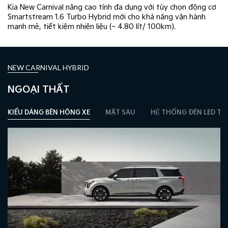
Kia New Carnival nâng cao tính đa dụng với tùy chọn động cơ
Smartstream 1.6 Turbo Hybrid mới cho ​khả năng vận hành
mạnh mẽ, tiết kiệm nhiên liệu (~ 4.80 lít/ 100km).
NEW CARNIVAL HYBRID
NGOẠI THẤT
KIỂU DÁNG BÊN HÔNG XE
MẶT SAU
HỆ THỐNG ĐÈN LED T