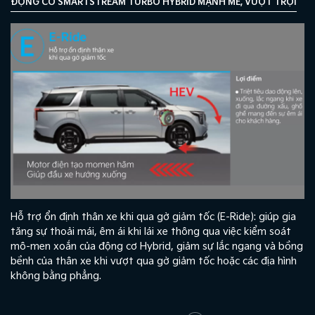
ĐỘNG CƠ SMARTSTREAM TURBO HYBRID MẠNH MẼ, VƯỢT TRỘI
Hỗ trợ ổn định thân xe khi qua gờ giảm tốc (E-Ride): giúp gia
tăng sự thoải mái, êm ái khi lái xe thông qua việc kiểm soát
mô-men xoắn của động cơ Hybrid, giảm sự lắc ngang và bồng
bềnh của thân xe khi vượt qua gờ giảm tốc hoặc các địa hình
không bằng phẳng.