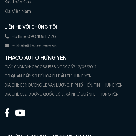
Kia Toàn Cầu
Kia Việt Nam
LIÊN HỆ VỚI CHÚNG TÔI
Hotline 090 1881 226
cskhbb@thaco.com.vn
THACO AUTO HƯNG YÊN
GIẤY CNĐKDN: 0900681538 NGÀY CẤP 12/05/2011
CƠ QUAN CẤP: SỞ KẾ HOẠCH ĐẦU TƯ HƯNG YÊN
ĐỊA CHỈ: CS1: ĐƯỜNG LÊ VĂN LƯƠNG, P. PHỐ HIẾN, TỈNH HƯNG YÊN
ĐỊA CHỈ: CS2: ĐƯỜNG QUỐC LỘ 5, XÃ NHƯ QUỲNH, T. HƯNG YÊN