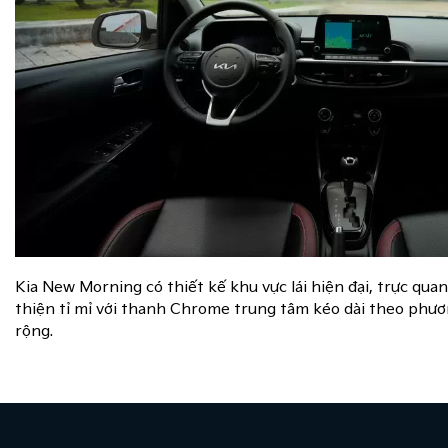
Kia New Morning có thiết kế khu vực lái hiện đại, trực quan
thiện tỉ mỉ với thanh Chrome trung tâm kéo dài theo phư
rộng.