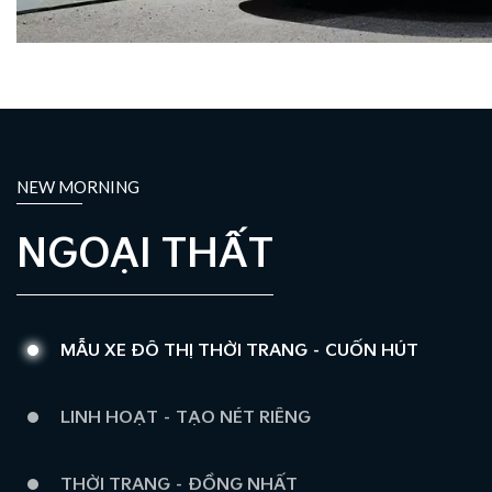
NEW MORNING
NGOẠI THẤT
MẪU XE ĐÔ THỊ THỜI TRANG – CUỐN HÚT
LINH HOẠT – TẠO NÉT RIÊNG
THỜI TRANG – ĐỒNG NHẤT