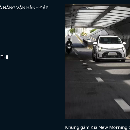
Ả NĂNG VẬN HÀNH ĐÁP
THỊ
Khung gầm Kia New Morning đượ