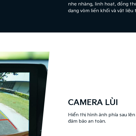
nhẹ nhàng, linh hoạt, đồng th
dạng vòm liền khối và vật liệu 
CAMERA LÙI​
Hiển thị hình ảnh phía sau lên 
đảm bảo an toàn.​