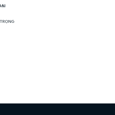
ĐẠI
 TRỌNG