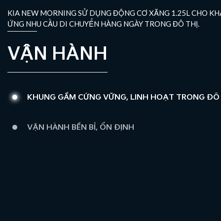
KIA NEW MORNING SỬ DỤNG ĐỘNG CƠ XĂNG 1.25L CHO KH
ỨNG NHU CẦU DI CHUYỂN HÀNG NGÀY TRONG ĐÔ THỊ.
VẬN HÀNH
KHUNG GẦM CỨNG VỮNG, LINH HOẠT TRONG ĐÔ 
VẬN HÀNH BỀN BỈ, ỔN ĐỊNH