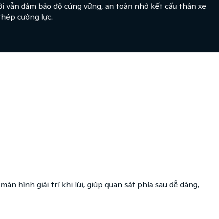
ời vẫn đảm bảo độ cứng vững, an toàn nhờ kết cấu thân xe
thép cường lực.
màn hình giải trí khi lùi, giúp quan sát phía sau dễ dàng,